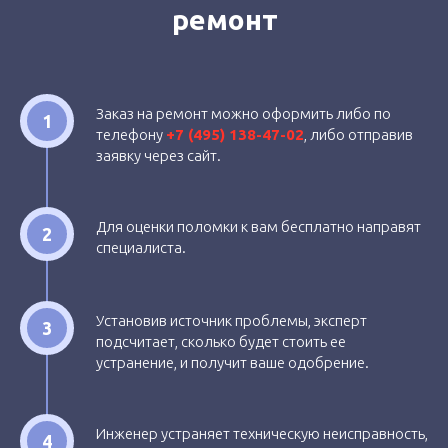
ремонт
Замена камеры
490 руб
Починить корпус
600 руб
Заказ на ремонт можно оформить либо по
Замена кнопок
590 руб
1
телефону
+7 (495) 138-47-02
, либо отправив
Не работает интернет
200 руб
заявку через сайт.
Замена динамика,
500 руб
микрофона
Для оценки поломки к вам бесплатно направят
2
Зависает
200 руб
специалиста.
Замена Wi-Fi модуля
990 руб
Установив источник проблемы, эксперт
3
подсчитает, сколько будет стоить ее
устранение, и получит ваше одобрение.
Замена модуля
1100 руб
памяти
Инженер устраняет техническую неисправность,
4