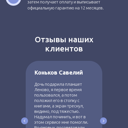
затем получает оплату и выписывает
официальную гарантию на 12 месяцев.
Восстановление ОС
500 руб
Отзывы наших
клиентов
Коньков Савелий
Дочь подарила планшет
Леново, я первое время
пользовался, а потом
положил его в стопку с
книгами, а экран треснул,
видимо, под тяжестью.
Надумал починить, и вот в
этом сервисе мне помогли.
Во-первых, посоветовали